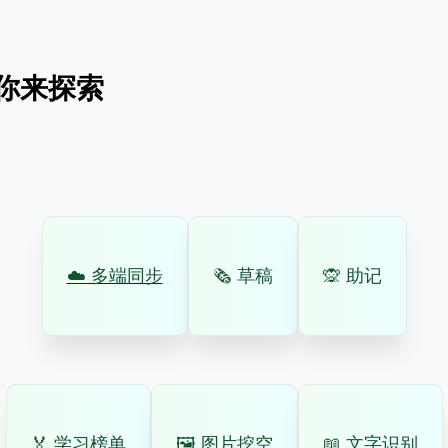
你来探索
☁️ 多端同步
🗞 草稿
🙊 助记
🏅 学习榜单
🖼️ 图片挖空
📖 文字识别